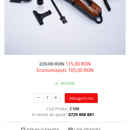
220,00 RON
115,00 RON
Economisesti:
105,00
RON
IN STOC
Adauga in cos
Cod Produs:
C100
Ai nevoie de ajutor?
0729 888 881
Adauga la Favorite
Cere informatii