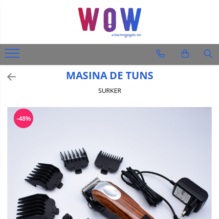
Diverse produse
Audio-Video & Foto
Ingrijire personala
MASINA DE TUNS
Barbati
SURKER
Femei
Auto
-48%