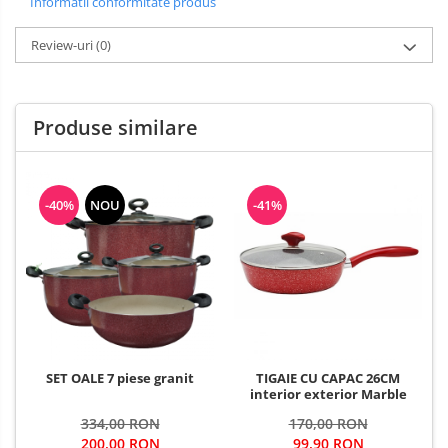
Informatii conformitate produs
Review-uri
(0)
Produse similare
-40%
NOU
-41%
SET OALE 7 piese granit
TIGAIE CU CAPAC 26CM
interior exterior Marble
334,00 RON
170,00 RON
200,00 RON
99,90 RON