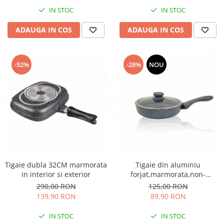
IN STOC
IN STOC
ADAUGA IN COS
ADAUGA IN COS
-52%
-28%
NOU
Tigaie dubla 32CM marmorata
Tigaie din aluminiu
in interior si exterior
forjat,marmorata,non-
stick.Capac din sticla cu
290,00 RON
125,00 RON
orificiu pentru eliberarea
139,90 RON
89,90 RON
aburului 20CM
IN STOC
IN STOC