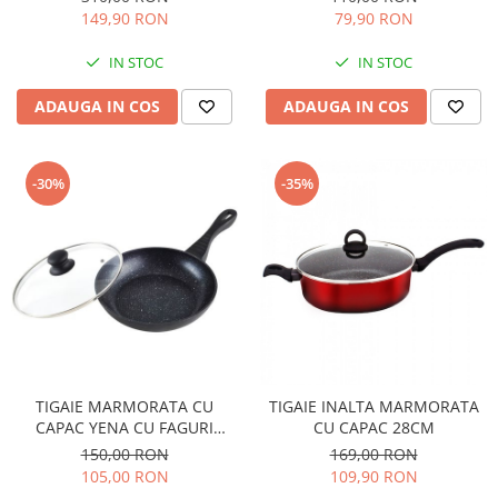
149,90 RON
79,90 RON
IN STOC
IN STOC
ADAUGA IN COS
ADAUGA IN COS
-30%
-35%
TIGAIE MARMORATA CU
TIGAIE INALTA MARMORATA
CAPAC YENA CU FAGURI
CU CAPAC 28CM
28X28X6.5CM
150,00 RON
169,00 RON
105,00 RON
109,90 RON