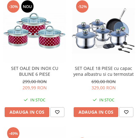
-30%
NOU
-52%
SET OALE DIN INOX CU
SET OALE 18 PIESE cu capac
BULINE 6 PIESE
yena albastru si cu termostat
299,00 RON
690,00 RON
209,99 RON
329,00 RON
IN STOC
IN STOC
ADAUGA IN COS
ADAUGA IN COS
-49%