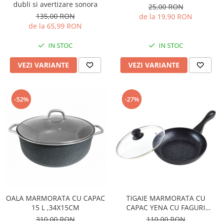
dubli si avertizare sonora
25,00 RON
135,00 RON
de la 19,90 RON
de la 65,99 RON
IN STOC
IN STOC
VEZI VARIANTE
VEZI VARIANTE
-52%
-27%
OALA MARMORATA CU CAPAC
TIGAIE MARMORATA CU
15 L ,34X15CM
CAPAC YENA CU FAGURI
22X22X4.8CM
310,00 RON
110,00 RON