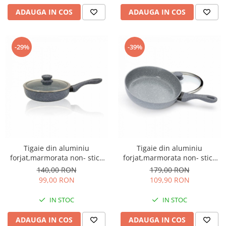
ADAUGA IN COS
ADAUGA IN COS
-29%
-39%
Tigaie din aluminiu
Tigaie din aluminiu
forjat,marmorata non- stick
forjat,marmorata non- stick
24CM Capac din sticla cu
28CM Capac din sticla cu
140,00 RON
179,00 RON
orificiu pentru eliberarea
orificiu pentru eliberarea
99,00 RON
109,90 RON
aburului
aburului
IN STOC
IN STOC
ADAUGA IN COS
ADAUGA IN COS