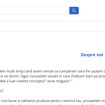
Despre noi
em multi timp cand avem nevoie sa cumparam ceva fie cautam onl
e ne dorim. Sigur cunoasteti situatii in care cheltuim bani pe prod
idee a luat nastere conceptul" wow magazin ".
i?
 mai bune si calitative produse pentru caminul tau, prospetam in 