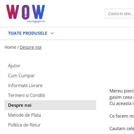
Toate Produsele
TOATE PRODUSELE
TOATE PRODUSELE
Oale si Tigai
Home /
Despre noi
Accesorii Bucatarie
Electrocasnice
OFERTE WoW
Ajutor
Diverse produse
Cum Cumpar
Audio-Video & Foto
PACHETE
Informatii Livrare
PROMO
Ingrijire personala
Mereu pierd
Termeni si Conditii
gasim ceea c
Barbati
Cu aceasta 
Despre noi
Femei
Auto
Metode de Plata
Ce facem no
Politica de Retur
Cautam cele