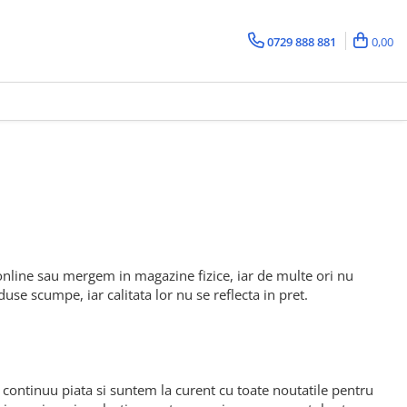
0729 888 881
0,00
ine sau mergem in magazine fizice, iar de multe ori nu
use scumpe, iar calitata lor nu se reflecta in pret.
continuu piata si suntem la curent cu toate noutatile pentru