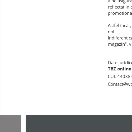
a ne asigura
reflectat in
promotiona
Astfel încât
noi.
Indiferent 
magazin", vi
Date juridic
TBZ online 
CUI: 44038
Contact@w