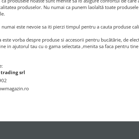
 ca produsele noaste sunt menite sa iti asigure confortul de care a
 calitatea produselor. Nu numai ca punem laolaltă toate produsele d
le.
, numai este nevoie sa iti pierzi timpul pentru a cauta produse cal
ca este vorba despre produse si accesorii pentru bucătărie, de e
ne in ajutorul tau cu o gama selectata ,menita sa faca pentru tine
e:
trading srl
902
owmagazin.ro