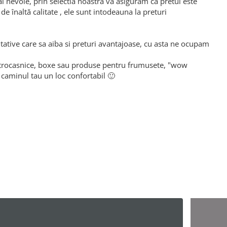
i nevoie, prin selectia noastra va asiguram ca pretul este
e înaltă calitate , ele sunt intodeauna la preturi
itative care sa aiba si preturi avantajoase, cu asta ne ocupam
lectrocasnice, boxe sau produse pentru frumusete, "wow
 caminul tau un loc confortabil 🙂