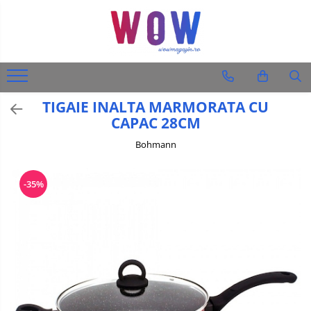
Toate Produsele
TOATE PRODUSELE
Oale si Tigai
TIGAIE INALTA MARMORATA CU
Accesorii Bucatarie
CAPAC 28CM
Electrocasnice
Bohmann
OFERTE WoW
Diverse produse
Audio-Video & Foto
PACHETE
-35%
PROMO
Ingrijire personala
Barbati
Femei
Auto