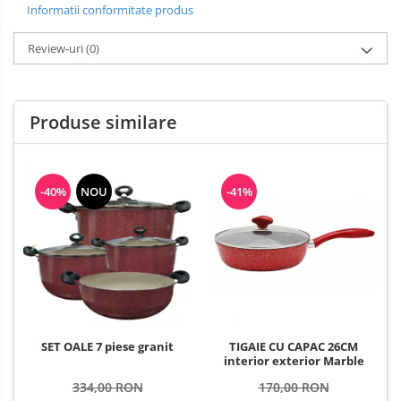
Informatii conformitate produs
Review-uri
(0)
Produse similare
-40%
NOU
-41%
SET OALE 7 piese granit
TIGAIE CU CAPAC 26CM
interior exterior Marble
334,00 RON
170,00 RON