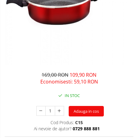
169,00 RON
109,90 RON
Economisesti:
59,10
RON
IN STOC
Adauga in cos
Cod Produs:
C15
Ai nevoie de ajutor?
0729 888 881