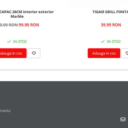
CAPAC 26CM interior exterior
TIGAIE GRILL FONT
Marble
0,00 RON
99,90 RON
39,99 RON
IN STOC
IN STOC
Adauga in cos
Adauga in cos
 media