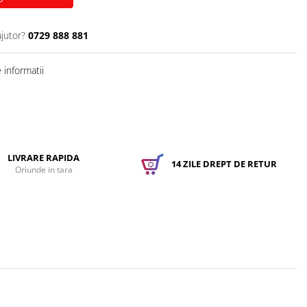
ajutor?
0729 888 881
informatii
LIVRARE RAPIDA
14 ZILE DREPT DE RETUR
Oriunde in tara