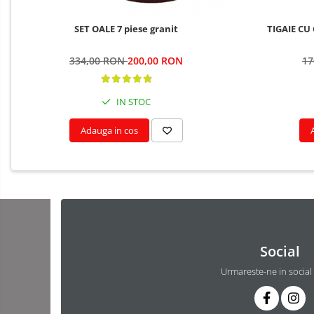
SET OALE 7 piese granit
TIGAIE CU 
334,00 RON
200,00 RON
17
IN STOC
Adauga in cos
Social
Urmareste-ne in social