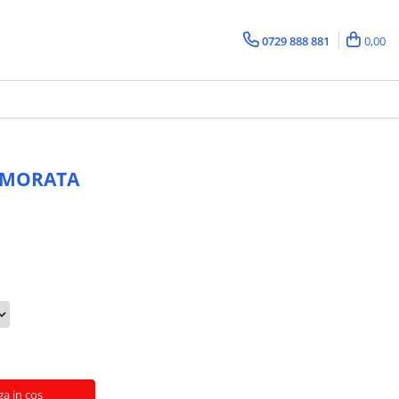
0729 888 881
0,00
ARMORATA
a in cos