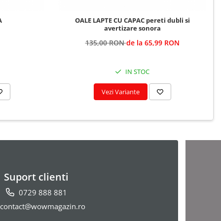
A
OALE LAPTE CU CAPAC pereti dubli si
avertizare sonora
135,00 RON
de la 65,99 RON
IN STOC
Vezi Variante
Suport clienti
0729 888 881
contact@wowmagazin.ro