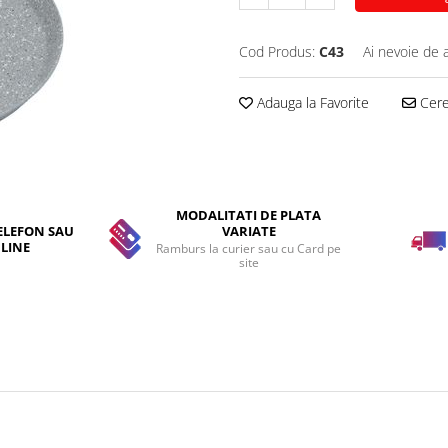
Cod Produs:
C43
Ai nevoie de 
Adauga la Favorite
Cere 
MODALITATI DE PLATA
ELEFON SAU
VARIATE
LINE
Ramburs la curier sau cu Card pe
site