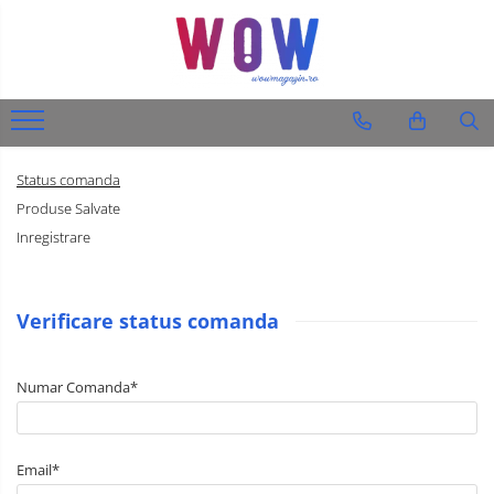
Diverse produse
Audio-Video & Foto
Ingrijire personala
Status comanda
Barbati
Produse Salvate
Femei
Inregistrare
Auto
Verificare status comanda
Numar Comanda*
Email*