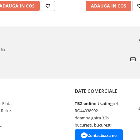
ADAUGA IN COS
ADAUGA IN COS
dia
c
DATE COMERCIALE
 Plata
TBZ online trading srl
©
e Retur
RO44038902
doamna ghica 32b
L
bucuresti, bucuresti
Contacteaza-ne