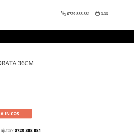
0729 888 881
0,00
ORATA 36CM
A IN COS
 ajutor?
0729 888 881