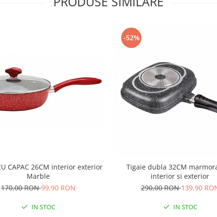
PRODUSE SIMILARE
-52%
CU CAPAC 26CM interior exterior
Tigaie dubla 32CM marmora
Marble
interior si exterior
170,00 RON
99,90 RON
290,00 RON
139,90 RO
IN STOC
IN STOC