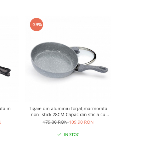
-39%
-53%
ta in
Tigaie din aluminiu forjat,marmorata
SET OALE 
non- stick 28CM Capac din sticla cu
60
orificiu pentru eliberarea aburului
N
179,00 RON
109,90 RON
IN STOC