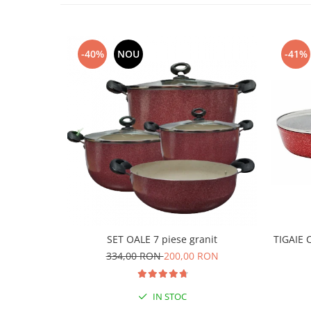
-40%
NOU
-41%
SET OALE 7 piese granit
TIGAIE 
334,00 RON
200,00 RON
IN STOC