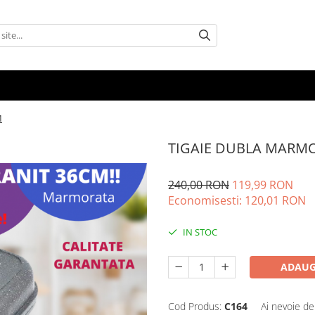
M
TIGAIE DUBLA MARM
240,00 RON
119,99 RON
Economisesti:
120,01
RON
IN STOC
ADAUG
Cod Produs:
C164
Ai nevoie de