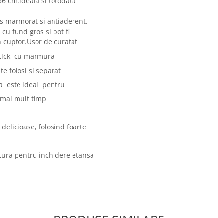
36 cm.ideala si totodata
lis marmorat si antiaderent.
cu fund gros si pot fi
n cuptor.Usor de curatat
-stick cu marmura
te folosi si separat
ia este ideal pentru
 mai mult timp
delicioase, folosind foarte
itura pentru inchidere etansa