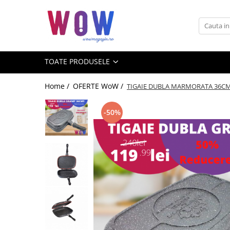
Toate Produsele
TOATE PRODUSELE
TOATE PRODUSELE
Oale si Tigai
Accesorii Bucatarie
Home /
OFERTE WoW /
TIGAIE DUBLA MARMORATA 36C
Electrocasnice
OFERTE WoW
-50%
Diverse produse
Audio-Video & Foto
Ingrijire personala
Barbati
Femei
Auto
PACHETE PROMO