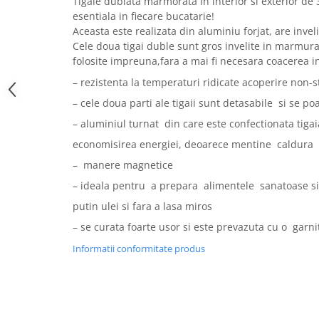
Tigaie dublata marmorata in interior si exterior de 
esentiala in fiecare bucatarie!
Aceasta este realizata din aluminiu forjat, are inve
Cele doua tigai duble sunt gros invelite in marmura 
folosite impreuna,fara a mai fi necesara coacerea i
– rezistenta la temperaturi ridicate acoperire non
– cele doua parti ale tigaii sunt detasabile si se poa
– aluminiul turnat din care este confectionata tiga
economisirea energiei, deoarece mentine caldura
– manere magnetice
– ideala pentru a prepara alimentele sanatoase si 
putin ulei si fara a lasa miros
– se curata foarte usor si este prevazuta cu o garn
Informatii conformitate produs