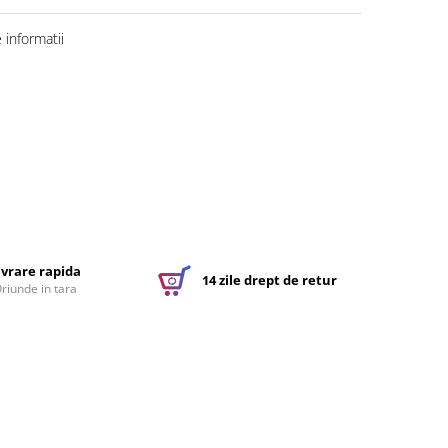
informatii
ivrare rapida
14 zile drept de retur
riunde in tara