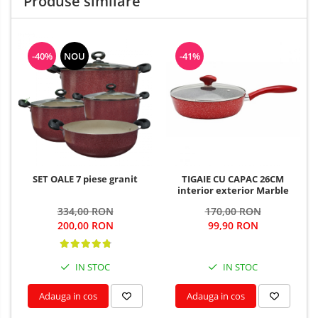
Produse similare
-40%
NOU
-41%
SET OALE 7 piese granit
TIGAIE CU CAPAC 26CM
interior exterior Marble
334,00 RON
170,00 RON
200,00 RON
99,90 RON
IN STOC
IN STOC
Adauga in cos
Adauga in cos