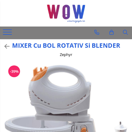
Diverse produse
Audio-Video & Foto
Ingrijire personala
MIXER Cu BOL ROTATIV Si BLENDER
Barbati
Zephyr
Femei
Auto
-39%