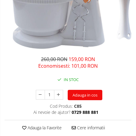
260,00 RON
159,00 RON
Economisesti:
101,00
RON
IN STOC
Adauga in cos
Cod Produs:
C85
Ai nevoie de ajutor?
0729 888 881
Adauga la Favorite
Cere informatii