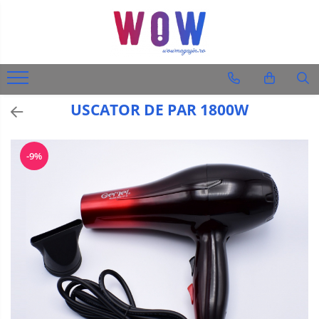
Diverse produse
Audio-Video & Foto
Ingrijire personala
USCATOR DE PAR 1800W
Barbati
Femei
-9%
Auto