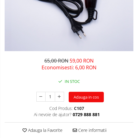
65,00 RON
59,00 RON
Economisesti:
6,00
RON
IN STOC
Adauga in cos
Cod Produs:
C107
Ai nevoie de ajutor?
0729 888 881
Adauga la Favorite
Cere informatii