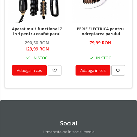
Aparat multifunctional 7
PERIE ELECTRICA pentru
in 1 pentru coafat parul
indreptarea parului
290,50 RON
79,99 RON
129,99 RON
IN STOC
IN STOC
Adauga in cos
Adauga in cos
Social
Urmareste-ne in social media