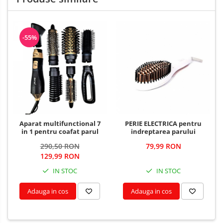
-55%
Aparat multifunctional 7
PERIE ELECTRICA pentru
in 1 pentru coafat parul
indreptarea parului
290,50 RON
79,99 RON
129,99 RON
IN STOC
IN STOC
Adauga in cos
Adauga in cos