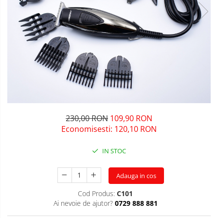
230,00 RON
109,90 RON
Economisesti:
120,10
RON
IN STOC
Adauga in cos
Cod Produs:
C101
Ai nevoie de ajutor?
0729 888 881