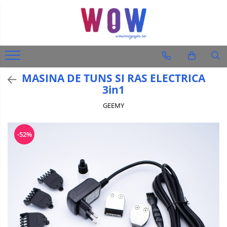
Diverse produse
Audio-Video & Foto
Ingrijire personala
MASINA DE TUNS SI RAS ELECTRICA
Barbati
3in1
Femei
GEEMY
Auto
-52%