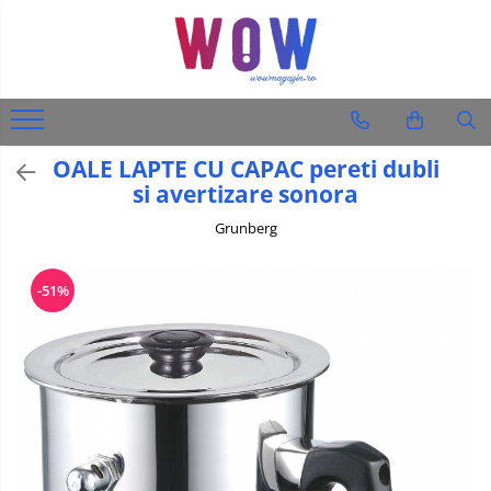
Diverse produse
Audio-Video & Foto
Ingrijire personala
OALE LAPTE CU CAPAC pereti dubli
Barbati
si avertizare sonora
Femei
Grunberg
Auto
-51%