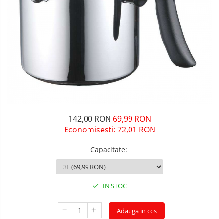
142,00 RON
69,99 RON
Economisesti:
72,01
RON
Capacitate
:
IN STOC
Adauga in cos