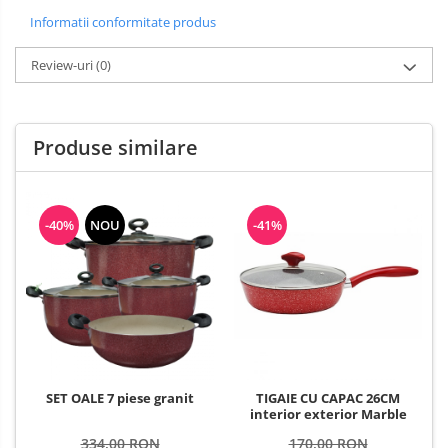
Informatii conformitate produs
Review-uri
(0)
Produse similare
-40%
NOU
-41%
SET OALE 7 piese granit
TIGAIE CU CAPAC 26CM
interior exterior Marble
334,00 RON
170,00 RON